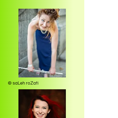
© saLeh roZati