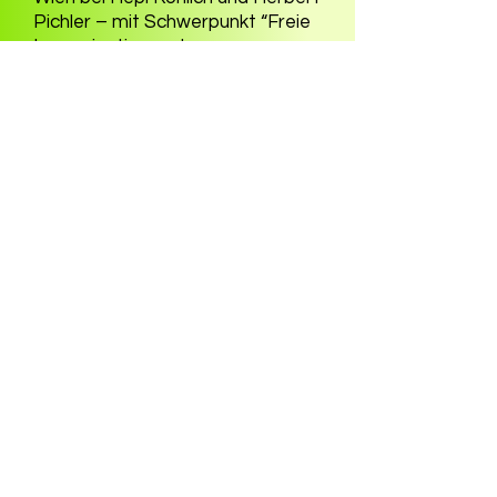
Pichler – mit Schwerpunkt “Freie
Improvisation und neue
Musikströmungen” (u. a. bei
Manon-Liu Winter). Desweiteren
Masterclasses Jazzpiano bei
Barry Harris in Rom.
In der steten Suche nach neuen
Herausforderungen hat er über
die Jahre seine Finger in
zahlreichen Projekten und
Ensembles unterschiedlicher
Genres im Spiel. Reisen eröffnen
ihm die Welt des Flamenco, die
Musik Galliens, Brasiliens und
Indiens. Erfahrungen, die in seine
Kompositionen und
Improvisationen miteinfließen –
welche er sowohl Solo als auch im
Klaviertrio und größeren