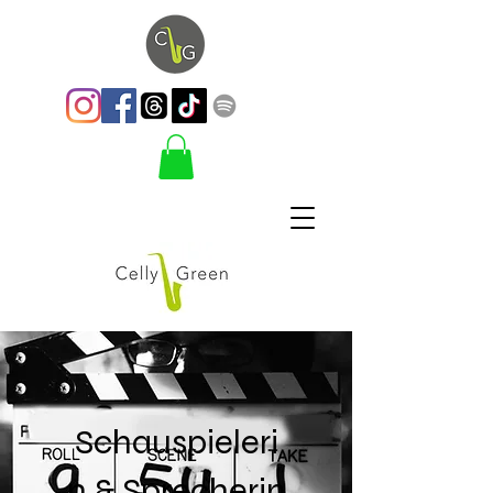
Schauspieleri
n & Sprecherin